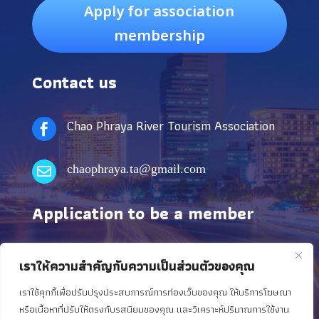
Apply for association
membership
Contact us
Chao Phraya River Tourism Association

chaophraya.ta@gmail.com

Application to be a member
The Association is driven by the vision of being a
เราให้ความสำคัญกับความเป็นส่วนตัวของคุณ
leading organization and aware of the context of civil
เราใช้คุกกี้เพื่อปรับปรุงประสบการณ์การท่องเว็บของคุณ ให้บริการโฆษณา
society and the environment to push and create the
หรือเนื้อหาที่ปรับให้ตรงกับรสนิยมของคุณ และวิเคราะห์ปริมาณการใช้งาน
development of the Chao Phraya River to be a