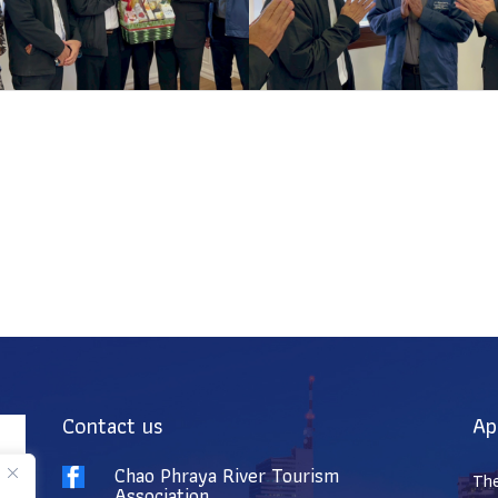
Contact us
Ap
Chao Phraya River Tourism

The
Association