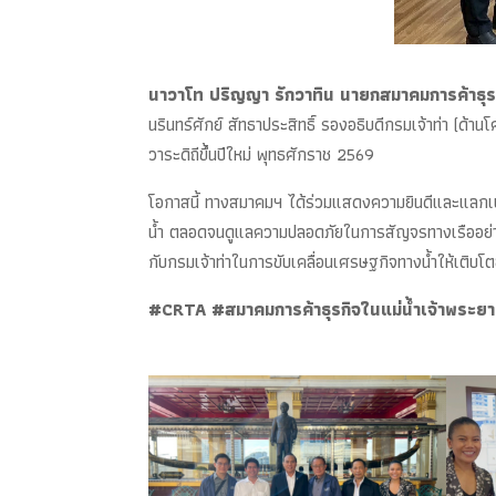
นาวาโท ปริญญา รักวาทิน นายกสมาคมการค้าธุรก
นรินทร์ศักย์ สัทธาประสิทธิ์ รองอธิบดีกรมเจ้าท่า (ด
วาระดิถีขึ้นปีใหม่ พุทธศักราช 2569
โอกาสนี้ ทางสมาคมฯ ได้ร่วมแสดงความยินดีและแลกเปล
น้ำ ตลอดจนดูแลความปลอดภัยในการสัญจรทางเรืออย่างดี
กับกรมเจ้าท่าในการขับเคลื่อนเศรษฐกิจทางน้ำให้เติบโตอ
#CRTA #สมาคมการค้าธุรกิจในแม่น้ำเจ้าพระยา