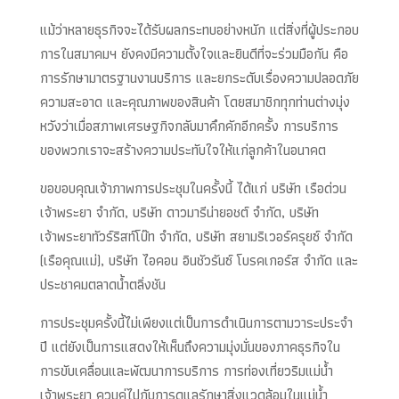
แม้ว่าหลายธุรกิจจะได้รับผลกระทบอย่างหนัก แต่สิ่งที่ผู้ประกอบ
การในสมาคมฯ ยังคงมีความตั้งใจและยินดีที่จะร่วมมือกัน คือ
การรักษามาตรฐานงานบริการ และยกระดับเรื่องความปลอดภัย
ความสะอาด และคุณภาพของสินค้า โดยสมาชิกทุกท่านต่างมุ่ง
หวังว่าเมื่อสภาพเศรษฐกิจกลับมาคึกคักอีกครั้ง การบริการ
ของพวกเราจะสร้างความประทับใจให้แก่ลูกค้าในอนาคต
ขอขอบคุณเจ้าภาพการประชุมในครั้งนี้ ได้แก่ บริษัท เรือด่วน
เจ้าพระยา จำกัด, บริษัท ดาวมารีน่ายอชต์ จำกัด, บริษัท
เจ้าพระยาทัวร์ริสท์โบ๊ท จำกัด, บริษัท สยามริเวอร์ครุยซ์ จำกัด
(เรือคุณแม่), บริษัท ไอคอน อินชัวรันซ์ โบรคเกอร์ส จำกัด และ
ประชาคมตลาดน้ำตลิ่งชัน
การประชุมครั้งนี้ไม่เพียงแต่เป็นการดำเนินการตามวาระประจำ
ปี แต่ยังเป็นการแสดงให้เห็นถึงความมุ่งมั่นของภาคธุรกิจใน
การขับเคลื่อนและพัฒนาการบริการ การท่องเที่ยวริมแม่น้ำ
เจ้าพระยา ควบคู่ไปกับการดูแลรักษาสิ่งแวดล้อมในแม่น้ำ