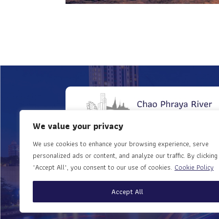
We value your privacy
We use cookies to enhance your browsing experience, serve
Apply for association
personalized ads or content, and analyze our traffic. By clicking
"Accept All", you consent to our use of cookies.
Cookie Policy
membership
Accept All