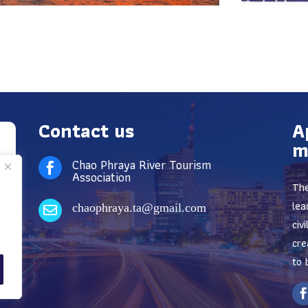
Contact us
A
m
Chao Phraya River Tourism

Association
The
lea
chaophraya.ta@gmail.com

civ
cre
to 