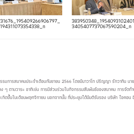
31676_195409266906797_
383950348_195409310240
194311073354338_n
3405407737067590204_n
ณะกรรมการสมาคมประจำเดือนกันยายน 2566 โดยมีนาวาโท ปริญญา รักวาทิน
นต่าง ๆ ตามวาระ อาทิเช่น การมีส่วนร่วมในกิจกรรมสัมพันธ์ของสมาคม การจั
ิดขึ้นในเดือนพฤศจิกายน นอกจากนั้น ที่ประชุมได้มีมติรับรอง บริษัท ไอคอน อิ