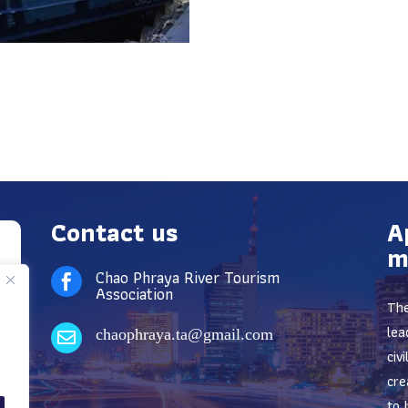
Contact us
A
m
Chao Phraya River Tourism

Association
The
lea
chaophraya.ta@gmail.com

civ
cre
to 