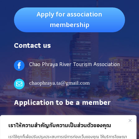
Apply for association
membership
Contact us
Chao Phraya River Tourism Association

chaophraya.ta@gmail.com

Application to be a member
The Association is driven by the vision of being a
เราให้ความสำคัญกับความเป็นส่วนตัวของคุณ
leading organization and aware of the context of civil
เราใช้คุกกี้เพื่อปรับปรุงประสบการณ์การท่องเว็บของคุณ ให้บริการโฆษณา