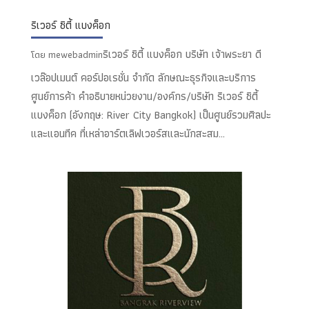
ริเวอร์ ซิตี้ แบงค็อก
ริเวอร์ ซิตี้ แบงค็อก บริษัท เจ้าพระยา ดี
โดย
mewebadmin
เวล๊อปเมนต์ คอร์ปอเรชั่น จำกัด ลักษณะธุรกิจและบริการ
ศูนย์การค้า คำอธิบายหน่วยงาน/องค์กร/บริษัท ริเวอร์ ซิตี้
แบงค็อก (อังกฤษ: River City Bangkok) เป็นศูนย์รวมศิลปะ
และแอนทีค ที่เหล่าอาร์ตเลิฟเวอร์สและนักสะสม...