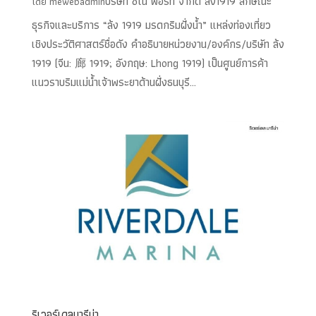
บริษัท ซิโน พอร์ท จำกัด ล้ง1919 ลักษณะ
โดย
mewebadmin
ธุรกิจและบริการ “ล้ง 1919 มรดกริมฝั่งน้ำ” แหล่งท่องเที่ยว
เชิงประวัติศาสตร์ชื่อดัง คำอธิบายหน่วยงาน/องค์กร/บริษัท ล้ง
1919 (จีน: 廊 1919; อังกฤษ: Lhong 1919) เป็นศูนย์การค้า
แนวราบริมแม่น้ำเจ้าพระยาด้านฝั่งธนบุรี...
ริเวอร์เดลมารีน่า